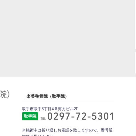
楽美整骨院（取手院）
取手市取手3丁目4-8 海方ビル2F
※施術中は折り返しお電話を致しますので、番号通