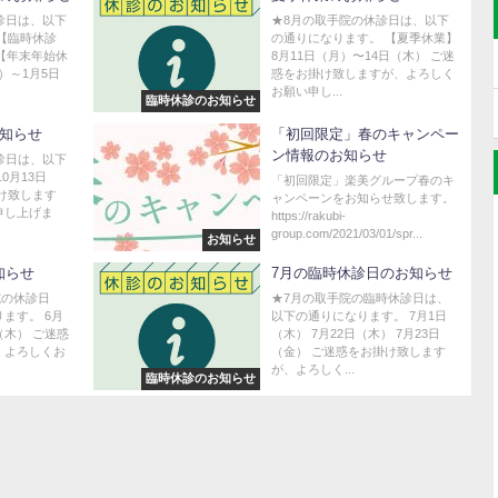
診日は、以下
★8月の取手院の休診日は、以下
【臨時休診
の通りになります。 【夏季休業】
 【年末年始休
8月11日（月）〜14日（木） ご迷
木）～1月5日
惑をお掛け致しますが、よろしく
お願い申し...
臨時休診のお知らせ
お知らせ
「初回限定」春のキャンペー
ン情報のお知らせ
診日は、以下
0月13日
「初回限定」楽美グループ春のキ
け致します
ャンペーンをお知らせ致します。
申し上げま
https://rakubi-
group.com/2021/03/01/spr...
お知らせ
知らせ
7月の臨時休診日のお知らせ
院の休診日
★7月の取手院の臨時休診日は、
ます。 6月
以下の通りになります。 7月1日
日（木） ご迷惑
（木） 7月22日（木） 7月23日
、よろしくお
（金） ご迷惑をお掛け致します
が、よろしく...
臨時休診のお知らせ