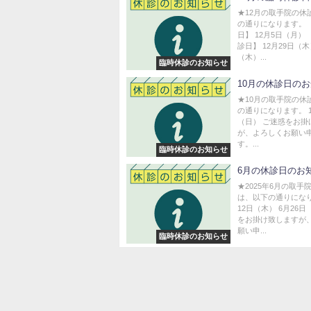
★12月の取手院の休
の通りになります。 
日】 12月5日（月）
診日】 12月29日（
（木）...
臨時休診のお知らせ
10月の休診日の
★10月の取手院の休
の通りになります。 1
（日） ご迷惑をお掛
が、よろしくお願い
す。...
臨時休診のお知らせ
6月の休診日のお
★2025年6月の取手
は、以下の通りになり
12日（木） 6月26
をお掛け致しますが
願い申...
臨時休診のお知らせ