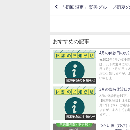
「初回限定」楽美グループ初夏
おすすめの記事
4月の休診日のお
★2026年4月の取手
は、以下の通りになり
日（月） 4月30日（
お掛け致しますが、
い申し上...
臨時休診のお知らせ
2月の臨時休診日
2月の休診日は以下
【臨時休診日】 2月1
月27日（木） ご迷
ますが、よろしくお
ます。...
臨時休診のお知らせ
つらい膝（ひざ）