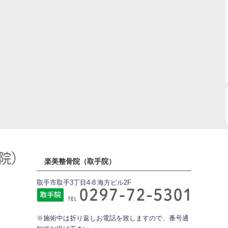
楽美整骨院（取手院）
取手市取手3丁目4-8 海方ビル2F
※施術中は折り返しお電話を致しますので、番号通