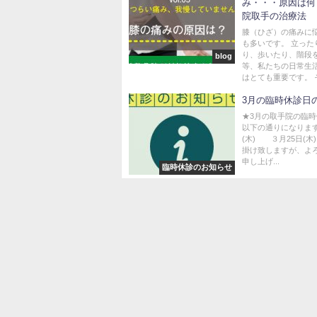
み・・・原因は何
院取手の治療法
膝（ひざ）の痛みに
も多いです。 立った
り、歩いたり、階段
blog
等、私たちの日常生
はとても重要です。 そ.
3月の臨時休診日
★3月の取手院の臨
以下の通りになります
(木) ３月25日(木
掛け致しますが、よ
申し上げ...
臨時休診のお知らせ