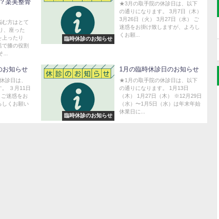
？楽美整骨
★3月の取手院の休診日は、以下
の通りになります。 3月7日（木）
3月26日（火） 3月27日（水） ご
悩む方はとて
迷惑をお掛け致しますが、よろし
り、座った
くお願...
を上ったり
臨時休診のお知らせ
活で膝の役割
..
のお知らせ
1月の臨時休診日のお知らせ
時休診日は、
★1月の取手院の休診日は、以下
。 ３月11日
の通りになります。 1月13日
) ご迷惑をお
（木） 1月27日（木） ※12月29日
ろしくお願い
（水）〜1月5日（水）は年末年始
休業日に...
臨時休診のお知らせ