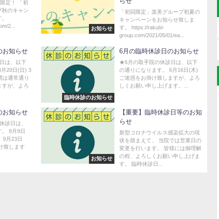
らせ
間限定！ 「初
プ秋のキャン
「初回限定」楽美グループ初夏の
す。
キャンペーンをお知らせ致しま
om/2...
す。 https://rakubi-
お知らせ
group.com/2021/05/01/ea...
のお知らせ
6月の臨時休診日のお知らせ
診日は、以下
★6月の取手院の休診日は、以下
20日(日) 3
の通りになります。 6月16日(木)
時間は通常通り
ご迷惑をお掛け致しますが、よろ
ますが、よろ
しくお願い申し上げます。...
臨時休診のお知らせ
のお知らせ
【重要】臨時休診日等のお知
らせ
時休診日は、
。 9月9日
新型コロナウイルス感染拡大の現
 9月23日
状を踏まえて、 当院では営業日の
け致します
変更を行います。 皆様には御理解
の程、よろしくお願い申し上げま
お知らせ
す。 臨時休診日...