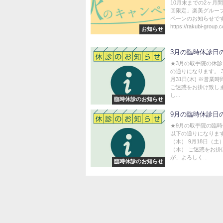
10月末までの2ヶ月
回限定」楽美グルー
ペーンのお知らせで
https://rakubi-group.c
お知らせ
3月の臨時休診日
★3月の取手院の休
の通りになります。 3月
月31日(木) ※営業
ご迷惑をお掛け致し
し...
臨時休診のお知らせ
9月の臨時休診日
★9月の取手院の臨
以下の通りになります
（木） 9月18日（土）
（木） ご迷惑をお掛
が、よろしく...
臨時休診のお知らせ