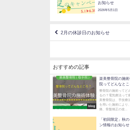
お知らせ
2026年5月1日
2月の休診日のお知らせ
おすすめの記事
楽美整骨院の施術
院ってどんなとこ
整骨院の施術ってど
るの？電気療法って痛
美整骨院は、手技療
を用いた施術により
blog
痛、骨盤矯正の改...
「初回限定」秋の
ン情報のお知らせ