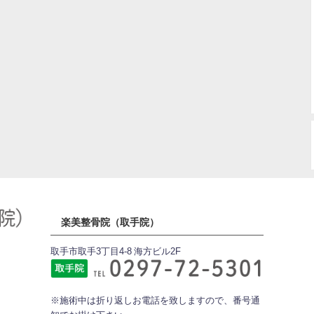
楽美整骨院（取手院）
取手市取手3丁目4-8 海方ビル2F
※施術中は折り返しお電話を致しますので、番号通