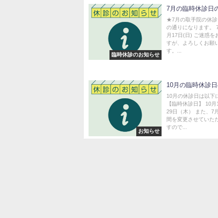
7月の臨時休診日
★7月の取手院の休
の通りになります。 7月
月17日(日) ご迷惑
すが、よろしくお願
す。...
臨時休診のお知らせ
10月の臨時休診
10月の休診日は以下
【臨時休診日】 10月
29日（木） また、
間を変更させていた
すので...
お知らせ