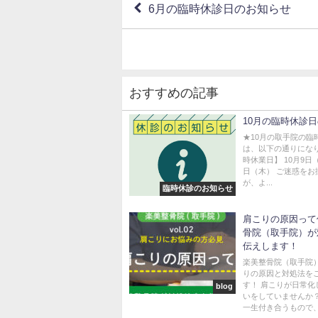
6月の臨時休診日のお知らせ
おすすめの記事
10月の臨時休診
★10月の取手院の臨
は、以下の通りになり
時休業日】 10月9日（
日（木） ご迷惑をお
が、よ...
臨時休診のお知らせ
肩こりの原因って
骨院（取手院）が
伝えします！
楽美整骨院（取手院
りの原因と対処法を
す！ 肩こりが日常化
blog
いをしていませんか
一生付き合うもので、.