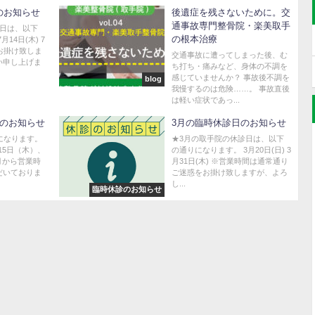
のお知らせ
後遺症を残さないために。交
通事故専門整骨院・楽美取手
診日は、以下
の根本治療
14日(木) 7
をお掛け致しま
交通事故に遭ってしまった後、む
い申し上げま
ち打ち・痛みなど、身体の不調を
感じていませんか？ 事故後不調を
blog
我慢するのは危険……。 事故直後
は軽い症状であっ...
日のお知らせ
3月の臨時休診日のお知らせ
になります。
★3月の取手院の休診日は、以下
15日（木）、
の通りになります。 3月20日(日) 3
7月から営業時
月31日(木) ※営業時間は通常通り
だいておりま
ご迷惑をお掛け致しますが、よろ
し...
臨時休診のお知らせ