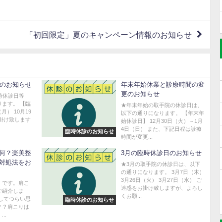
「初回限定」夏のキャンペーン情報のお知らせ
日のお知らせ
年末年始休業と診療時間の変
更のお知らせ
時休診日等
ます。 【臨
★年末年始の取手院の休診日は、
月） 10月19
以下の通りになります。 【年末年
掛け致します
始休診日】 12月30日（火）～1月
4日（日） また、下記日程は診療
臨時休診のお知らせ
時間が変更...
何？楽美整
3月の臨時休診日のお知らせ
対処法をお
★3月の取手院の休診日は、以下
の通りになります。 3月7日（木）
3月26日（火） 3月27日（水） ご
）です。肩こ
迷惑をお掛け致しますが、よろし
ご紹介しま
くお願...
してつらい思
臨時休診のお知らせ
？？肩こりは
..