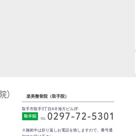
楽美整骨院（取手院）
取手市取手3丁目4-8 海方ビル2F
※施術中は折り返しお電話を致しますので、番号通