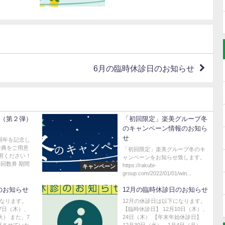
6月の臨時休診日のお知らせ
典（第２弾）
「初回限定」楽美グループ冬
のキャンペーン情報のお知ら
せ
周年を記念し
特典をご用意
「初回限定」楽美グループ冬のキ
用ください！
ャンペーンをお知らせ致します。
の回数券 期間
https://rakubi-
キャンペーン
group.com/2022/01/01/win...
のお知らせ
12月の臨時休診日のお知らせ
になります。
12月の休診日は以下になります。
17日（木）、
【臨時休診日】 12月10日（木）、
火） また、7
24日（木） 【年末年始休診日】
更させていた
12月30日（水）～1月4日（月） ...