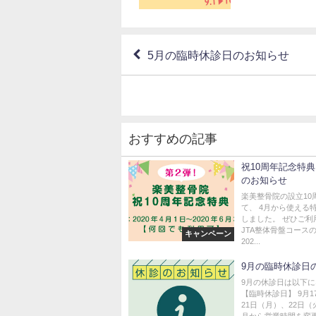
5月の臨時休診日のお知らせ
おすすめの記事
祝10周年記念特
のお知らせ
楽美整骨院の設立10
て、 4月から使える
しました。 ぜひご利
JTA整体骨盤コース
キャンペーン
202...
9月の臨時休診日
9月の休診日は以下
【臨時休診日】 9月
21日（月）、22日（
月から営業時間を変