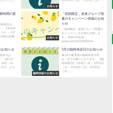
お知らせ
療時間の変
「初回限定」楽美グループ初
夏のキャンペーン情報のお知
らせ
の休診日は、
。 【年末年
「初回限定」楽美グループ初夏の
日（火）～1月
キャンペーンをお知らせ致しま
記日程は診療
す。 https://rakubi-
お知らせ
group.com/2021/05/01/ea...
のお知らせ
3月の臨時休診日のお知らせ
時休診日は、
★3月の取手院の臨時休診日等
。 4月1日
は、以下の通りになります。 【臨
、29日（木）
時休業日】 3月9日（木） 3月21日
ますが、よろ
（火） 3月28日（火） 3月30日
（木）...
臨時休診のお知らせ