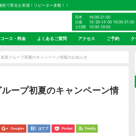
の施術で変化を実感！リピーター多数！！
コース・料金
よくあるご質問
アクセス
ご予約
ク
」楽美グループ初夏のキャンペーン情報のお知らせ
グループ初夏のキャンペーン情
Google+
はてブ
Pocket
Feedly