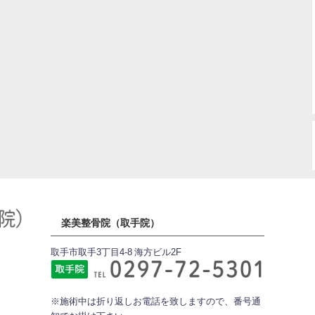
楽美整骨院（取手院）
取手市取手3丁目4-8 海方ビル2F
※施術中は折り返しお電話を致しますので、番号通