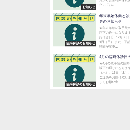
だいてお...
お知らせ
年末年始休業と診
更のお知らせ
★年末年始の取手院
以下の通りになります
始休診日】 12月30
4日（日） また、下
臨時休診のお知らせ
時間が変更...
4月の臨時休診日
★4月の取手院の臨
以下の通りになります
（木）、15日（木）
ご迷惑をお掛け致し
しくお願い申...
臨時休診のお知らせ