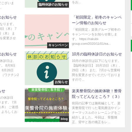
をお...
でございま
臨時休診のお知らせ
.
のお知らせ
「初回限定」初冬のキャンペ
ーン情報のお知らせ
になります。
3日（木） 7
「初回限定」楽美グループ初冬の
日（木） ま
キャンペーンをお知らせ致しま
間を変更させ
す。 https://rakubi-
group.com/2020/11/01/ea...
キャンペーン
のお知らせ
10月の臨時休診日のお知らせ
時休診日は、
10月の休診日は以下になります。
。 8月9日
【臨時休診日】 10月15日（木）、
 8月26日
29日（木） また、7月から営業時
）（ワクチン2
間を変更させていただいておりま
すので...
お知らせ
らせ
楽美整骨院の施術体験！整骨
院ってどんなところ？（３）
院の休診日
ます。 7月
前回の記事では施術編として、楽
日（木） ご迷惑
美整骨院で行った電気療法やイン
、よろしくお
ナーマッスルのトレーニングをご
紹介しました。今回は、骨盤矯
blog
正、背中と首の矯正をレ...