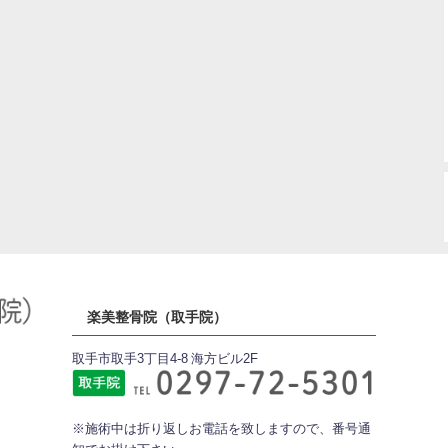
楽美整骨院（取手院）
取手市取手3丁目4-8 海方ビル2F
※施術中は折り返しお電話を致しますので、番号通