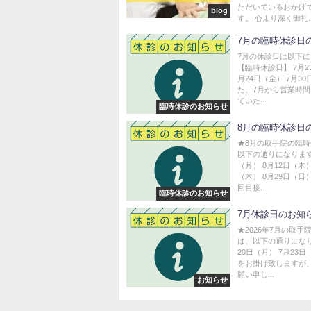
ただいているおかげ
blog
す。 心より深く御礼..
7月の臨時休診日
7月の休診日は以下
【臨時休診日】 7月2
月24日（金） 7月30
た、7月から営業時
ていた...
臨時休診のお知らせ
8月の臨時休診日
★8月の取手院の臨
以下の通りになります
（月） 8月12日（木）
（木） 8月29日（日
回目接...
臨時休診のお知らせ
7月休診日のお知
★2026年7月の取手
は、以下の通りになり
20日（月） 7月23
をお掛け致しますが
願い申し...
お知らせ