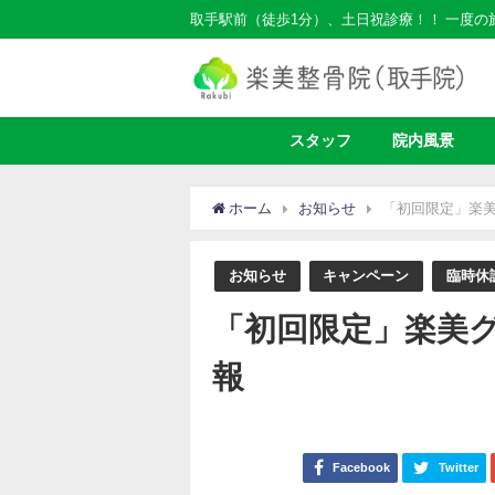
取手駅前（徒歩1分）、土日祝診療！！ 一度
スタッフ
院内風景
ホーム
お知らせ
「初回限定」楽美
お知らせ
キャンペーン
臨時休
「初回限定」楽美グ
報
Facebook
Twitter