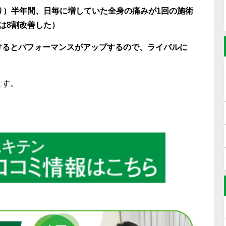
り）半年間、日毎に増していた全身の痛みが
1
回の施術
は
8
割改善した）
けるとパフォーマンスがアップするので、ライバルに
ます。