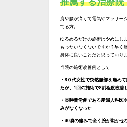
推薦する治療院
肩や腰が痛くて電気やマッサー
でる方。
ゆるめるだけの施術はやめにし
もったいなくないですか？早く
身体に良いことだと思っており
当院の施術改善例として
・
8
０代女性で突然腰部を痛めて
たが、
1
回の施術で
8
割程度改善
・長時間労働である産婦人科医
みがなくなった
・
40
肩の痛みで全く腕が動かせ