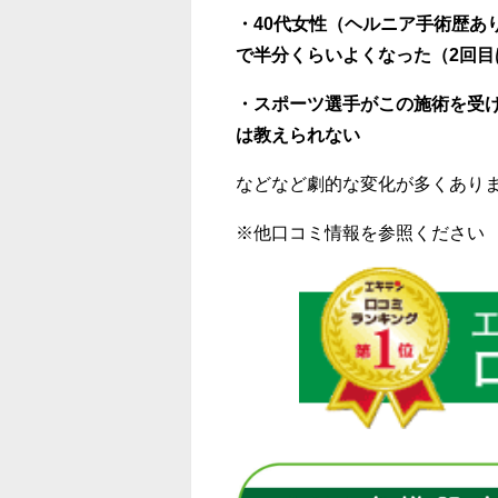
・
40
代女性（ヘルニア手術歴あ
で半分くらいよくなった（
2
回目
・スポーツ選手がこの施術を受
は教えられない
などなど劇的な変化が多くあり
※
他口コミ情報を参照ください