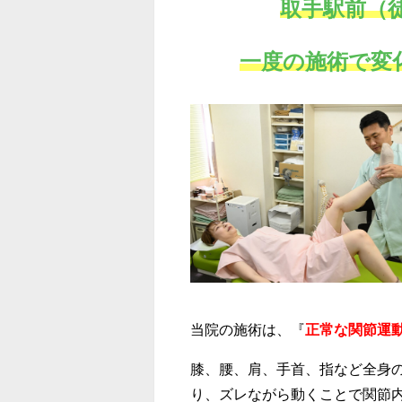
取手駅前（
一度の施術で変
当院の施術は、『
正常な関節運
膝、腰、肩、手首、指など全身
り、ズレながら動くことで関節